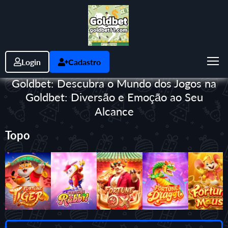
Login
Cadastro
Goldbet: Descubra o Mundo dos Jogos na
Goldbet: Diversão e Emoção ao Seu
Alcance
Topo