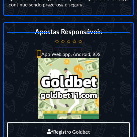
continue sendo prazerosa e segura.
Apostas Responsáveis
App Web app, Android, iOS
Registro Goldbet