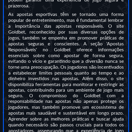
prazerosa.
As apostas esportivas têm se tornado uma forma
popular de entretenimento, mas é fundamental lembrar
a importância das apostas responsáveis. O site
Goldbet, reconhecido por suas diversas opções de
jogos, também se empenha em promover práticas de
apostas seguras e conscientes. A seção 'Apostas
Responsáveis' no Goldbet oferece informações
essenciais sobre como apostar de forma segura,
evitando o vício e garantindo que a diversão nunca se
torne uma preocupação. Os jogadores são incentivados
a estabelecer limites pessoais quanto ao tempo e ao
dinheiro investidos nas apostas. Além disso, o site
disponibiliza ferramentas para monitorar e restringir as
apostas, contribuindo para um ambiente de jogo mais
seguro. O compromisso do Goldbet com a
responsabilidade nas apostas não apenas protege os
jogadores, mas também promove um ecossistema de
apostas mais saudável e sustentável em longo prazo.
Aprender sobre as melhores práticas e buscar ajuda
quando necessário são passos cruciais para todos os
apostadores, assegurando que a experiência de jogo