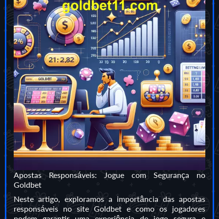
Apostas Responsáveis: Jogue com Segurança no
Goldbet
Neste artigo, exploramos a importância das apostas
responsáveis no site Goldbet e como os jogadores
podem garantir uma experiência de jogo segura e